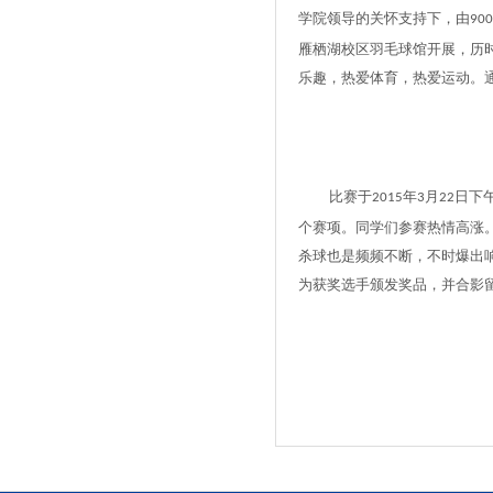
学院领导的关怀支持下，由
90
雁栖湖校区羽毛球馆开展，历
乐趣，热爱体育，热爱运动。
比赛于
年
月
日下
2015
3
22
个赛项。同学们参赛热情高涨
杀球也是频频不断，不时爆出
为获奖选手颁发奖品，并合影