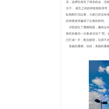
后，追梦队错失了绝杀机会，没
汉子， 相互之间的拼抢精彩异
队刚刚打完比赛，大家已经没有体
的神勇发挥赢得了比赛的胜利。
夕阳染红了雁栖校园，趣味运动会
校区的最后一次集体活动了 吧
已打成一片，配合默契，玩得不亦
美丽的雁栖，你好；美丽的雁