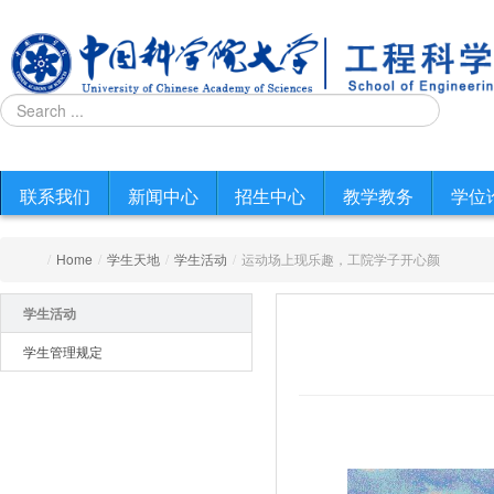
联系我们
新闻中心
招生中心
教学教务
学位
/
Home
/
学生天地
/
学生活动
/
运动场上现乐趣，工院学子开心颜
学生活动
学生管理规定