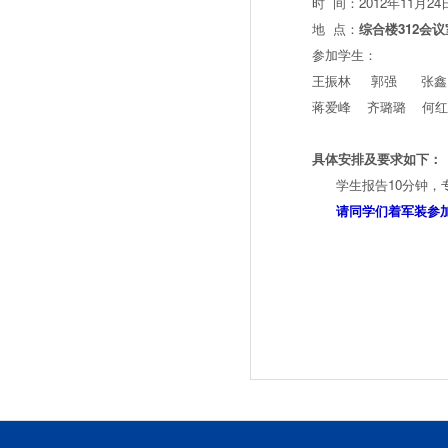
时 间：2012年11月24
地 点：
综合楼312会议
参加学生：
王振林 郭强 张鑫
蒋爱峰 齐璐璐 何红
具体安排及要求如下：
学生报告10分钟，专
请同学们着军装参