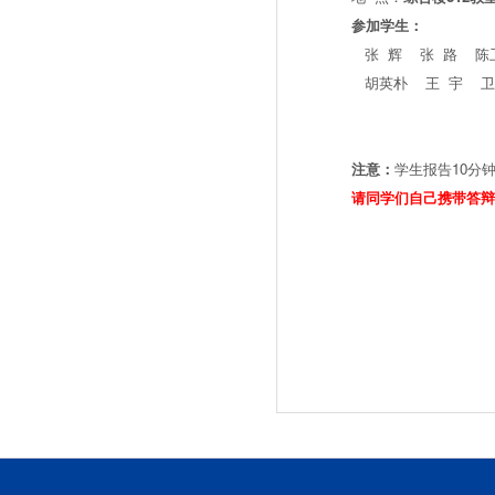
参加学生：
张 辉 张 路 陈
胡英朴 王 宇 卫
注意：
学生报告10分
请同学们自己携带答辩
工程管理
2013