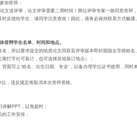
能参加答辩；
将论文送评审，论文评审需要二周时间！两位评审专家一致同意答辩
及时反馈给学生，请同学注意查收！因此，请务必保持联系方式畅通
体答辩学生名单、时间和地点。
姓名，所以要求提交的纸质论文同双盲评审版本即封面隐去导师姓名
公寓打字社可装订，也可选择其他装订地点）；
背面写上“姓名、出生日期、专业”，以备办理学位证书使用，同时
和单位，违反规定将取消本次答辩资格。
习讲解PPT，以免超时；
后的工作安排；