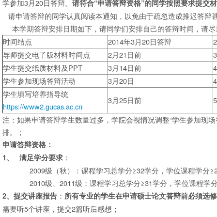
学参加3月20日答辩。
请符合
“
申请答辩资格
”
的同学按照要求提交
请申请答辩的同学认真阅读本通知，以免由于疏忽造成推迟答辩
本学期答辩安排日期如下，请同学们安排自己的答辩时间，请尽
时间结点
2014年3月20日答辩
导师提交电子版材料时间点
2月21日前
学生提交纸质材料及PPT
3月14日前
学生参加现场答辩活动
3月20日
学生填写培养指导统
3月25日前
https://www2.gucas.ac.cn
注：如果申请答辩学生数量过多，学院会视情况调整“学生参加现场
排。；
申请答辩资格：
：
1
、
满足学分要求
2009级（秋）：课程学习总学分≥32学分，学位课程学分≥2
2010级、2011级：课程学习总学分≥31学分，学位课程
：
2
、提交讲座报告
所有专业的学生在申请硕士论文答辩前必须选
需要听5个讲座，提交2篇听后感想；