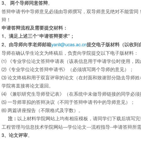
。
3
、
两个导师同意答辩
答辩申请书中导师意见必须由导师撰写，双导师意见绝对不能雷同
辩！
申请答辩流程及需要提交材料：
1
、满足上述三个
“
申请答辩要求
”
；
yanli@ucas.ac.cn
2
、由导师向李老师邮箱
提交电子版材料（以收到
导师在确认学生论文为终稿后，负责向学院提交以下电子版材料：
⑴ 《专业学位论文答辩申请表（该表信息用于申请学位时使用，
⑵《专业学位论文答辩申请书》（必须填写两个导师的意见）；
⑶ 论文终稿和用于双盲评审的论文（在封面和致谢部分隐去导师
学院将直接将论文退回。
⑷ 《兼职研究生导师登记表》（在系统中未做导师链接的同学必
⑸ 一导师草拟的答辩决议（不同于答辩申请书中的导师意见）；
⑹ 两篇讲座报告（不限格式及字数）。
以上材料学院网站上均有相应模板，请同学们下载后填写完
注：
工程管理与信息技术学院网站—学位论文---流程指导--申请答辩所
。
3
、论文评审