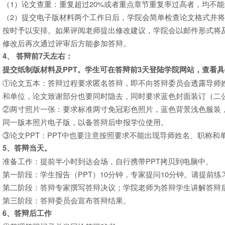
（1）论文查重：重复超过20%或者重点章节重复率过高者，均不
（2）提交电子版材料两个工作日后，学院会简单检查论文格式并
按时予以安排。如果评阅老师提出修改建议，学院会以邮件形式将
修改后再次通过评审后方能参加答辩。
4
、
答辩前
7
天左右：
提交纸制版材料及
PPT
。学生可在答辩前
3
天登陆学院网站，查看具
①论文五本：答辩过程要求匿名答辩，即不向答辩委员会透露导师
和单位，论文致谢部分也要同时隐去，同时要求蓝色封面装订（二
②两寸照片一张：要求标准两寸免冠彩色照片，蓝色背景浅色服装，
同一版本照片电子版，以备答辩后申报学位使用。
③论文PPT：PPT中也要注意按照要求不能出现导师姓名、职称
5
、答辩当天。
准备工作：提前半小时到达会场，自行携带PPT拷贝到电脑中。
第一阶段：学生报告（PPT）10分钟，专家提问10分钟。请提前练
第二阶段：答辩专家撰写答辩决议；学院老师为答辩学生讲解答辩
第三阶段：答辩委员会宣布答辩结果。
6
、答辩后工作