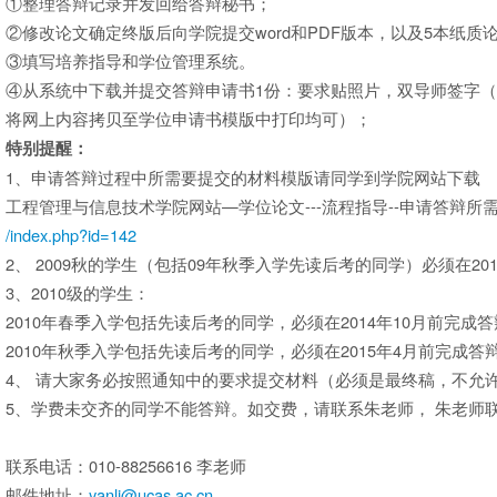
①整理答辩记录并发回给答辩秘书；
②修改论文确定终版后向学院提交word和PDF版本，以及5本纸
③填写培养指导和学位管理系统。
④从系统中下载并提交答辩申请书1份：要求贴照片，双导师签字
将网上内容拷贝至学位申请书模版中打印均可）；
特别提醒：
1、申请答辩过程中所需要提交的材料模版请同学到学院网站下载
工程管理与信息技术学院网站—学位论文---流程指导--申请答辩所
/index.php?id=142
2、 2009秋的学生（包括09年秋季入学先读后考的同学）必须在2
3、2010级的学生：
2010年春季入学包括先读后考的同学，必须在2014年10月前完
2010年秋季入学包括先读后考的同学，必须在2015年4月前完成
4、 请大家务必按照通知中的要求提交材料（必须是最终稿，不允
5、学费未交齐的同学不能答辩。如交费，请联系朱老师， 朱老师联系方
联系电话：010-88256616 李老师
邮件地址：
yanli@ucas.ac.cn