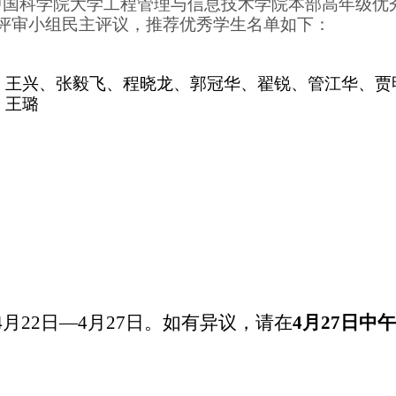
中国科学院大学工程管理与信息技术学院本部高年级优
评审小组民主评议，推荐优秀学生名单如下：
、王兴、张毅飞、程晓龙、郭冠华、翟锐、管江华、贾
、王璐
4
月
22
日—
4
月
27
日。如有异议，请在
4
月
27
日中