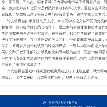
祥、张玉清、王文杰、李象霖等9位专家学者组成了答辩委员会，
席。参加答辩的16位同学是我院计算机科学与技术、通信专业研究
副院长于华教授出席了答辩会并与答辩会委员、答辩学生合影留念
论文答辩会由李宝研究员主持。16位同学的论文从不同的角度阐
和发现。他们在导师的悉心指导下，通过参与项目开发和技术合作
学术研究中的创造性和实践性。在答辩时，16位同学陈述了论文的
进行了详细阐述。在回答评委们的提问时，他们都非常谦虚认真，
束后，答辩委员会经过认真的讨论和评议，一致认为同学们论文结
展研究和开发工作的能力以及解决实际问题的能力，同意16位同学
平同学代表参加本次答辩的同学向各位评委和悉心指导论文的各位
养表达了浓浓的感激之情。
本次答辩会通过中科院远程教育系统进行了现场直播，我院即将
修班几十名学员在阶一•5教室实时旁听、观摩了答辩会全过程。
@中国科学院大学版权所有