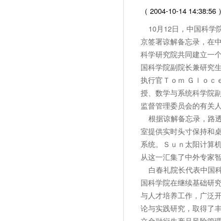
（ 2004-10-14 14:38:56
10月12日，中国科
京签署谅解备忘录，在
科学研究院共同建立一
国科学院副院长兼研究
执行官Ｔｏｍ Ｇｌｏｃ
授、数学与系统科学院
监督管理委员会的有关
根据谅解备忘录，路透
室提供实时头寸保持和桌
系统。Ｓｕｎ太阳计算
从这一汇集了中外专家
白春礼院长代表中国科
国科学院在继续基础研
与人才培养工作，广泛
论与实践研究，取得了
立金融衍生产品风险管